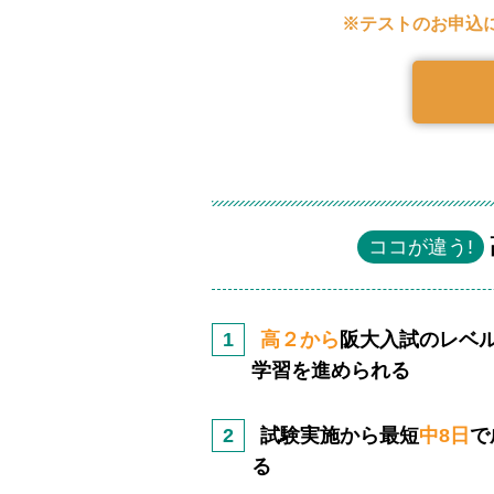
※テストのお申込
ココが違う!
高２から
阪大入試のレベ
学習を進められる
試験実施から最短
中8日
で
る