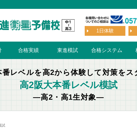
1日体験
針
合格実績
東進模試
合格システム
合格実績
合格体験記
本番レベルを高2から
体験して対策をス
高2阪大本番レベル模試
―高2・高1生対象―
模試