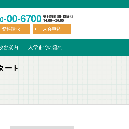
資料請求
入会申込
校舎案内
入学までの流れ
一日体験
よくある質問
タート