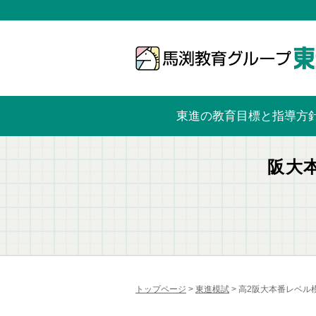
東進の教育目標と指導方
阪大
トップページ
>
東進模試
> 高2阪大本番レベル