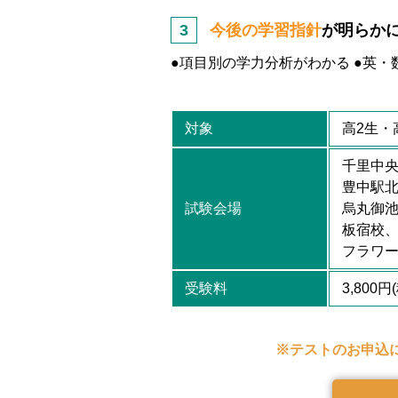
今後の学習指針
が明らか
●項目別の学力分析がわかる ●英
対象
高2生・
千里中
豊中駅
試験会場
烏丸御池
板宿校
フラワ
受験料
3,800
※テストのお申込