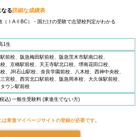
になる
詳細な成績表
・数（ⅠAⅡBC）・国だけの受験で志望校判定がわかる
高1生
央駅前校、阪急梅田駅前校、阪急茨木市駅南口校、
北校、京橋駅前校、天王寺駅北口校、堺南花田口校、
校、JR石山駅校、奈良学園前校、八木校、西神中央校、
、三宮校、西宮北口駅前校、阪急岡本校、大久保駅前校、
ータウン駅前校
円(税込) 一般生受験料 (東進生でない方)
には東進マイページサイトの登録が必要です。