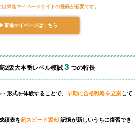
には東進マイページサイトの登録が必要です。
▶︎東進マイページはこちら
3
高2阪大本番レベル模試
つの特長
ル・形式を体験することで、
早期に合格戦略を立案
して
成績表を
超スピード返却
記憶が新しいうちに復習でき